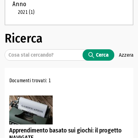
Anno
2021
(1)
Ricerca
Cerca
Cerca
Azzera
Risultati di ricerca
Documenti trovati: 1
Apprendimento basato sui giochi: il progetto
NAVIGATE