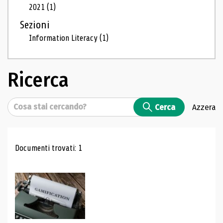
2021
(1)
Sezioni
Information Literacy
(1)
Ricerca
Cerca
Cerca
Azzera
Risultati di ricerca
Documenti trovati: 1