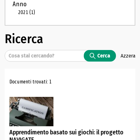
Anno
2021
(1)
Ricerca
Cerca
Cerca
Azzera
Risultati di ricerca
Documenti trovati: 1
Apprendimento basato sui giochi: il progetto
NAVIGATE