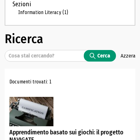
Sezioni
Information Literacy
(1)
Ricerca
Cerca
Cerca
Azzera
Risultati di ricerca
Documenti trovati: 1
Apprendimento basato sui giochi: il progetto
NAVIGATE