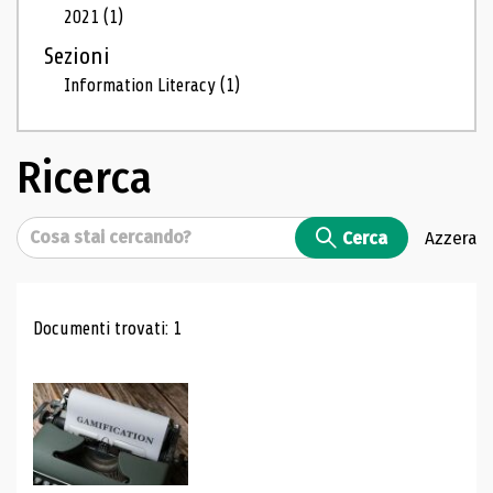
2021
(1)
Sezioni
Information Literacy
(1)
Ricerca
Cerca
Cerca
Azzera
Risultati di ricerca
Documenti trovati: 1