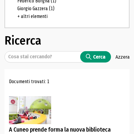
Federico Borgna
(1)
Giorgio Gazzera
(1)
+ altri elementi
Ricerca
Cerca
Cerca
Azzera
Risultati di ricerca
Documenti trovati: 1
A Cuneo prende forma la nuova biblioteca