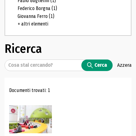
Fabio Guglielmi
(1)
Federico Borgna
(1)
Giovanna Ferro
(1)
+ altri elementi
Ricerca
Cerca
Cerca
Azzera
Risultati di ricerca
Documenti trovati: 1