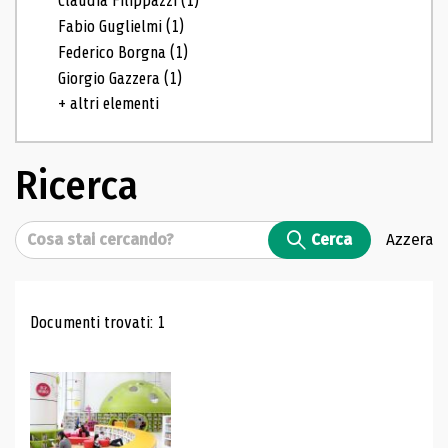
Claudia Filippazzi
(1)
Fabio Guglielmi
(1)
Federico Borgna
(1)
Giorgio Gazzera
(1)
+ altri elementi
Ricerca
Cerca
Cerca
Azzera
Risultati di ricerca
Documenti trovati: 1