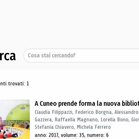
rca
Cerca
ultati di ricerca
ti trovati: 1
A Cuneo prende forma la nuova biblio
Claudia Filippazzi, Federico Borgna, Alessandro
Gazzera, Raffaella Magnano, Lorella Bono, Gio
Stefania Chiavero, Michela Ferrero
anno: 2017, volume: 35, numero: 6