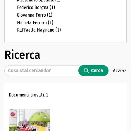
Federico Borgna
(1)
Giovanna Ferro
(1)
Michela Ferrero
(1)
Raffaella Magnano
(1)
Ricerca
Cerca
Cerca
Azzera
Risultati di ricerca
Documenti trovati: 1