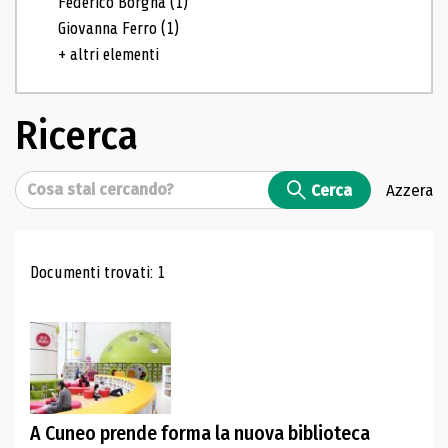
Federico Borgna
(1)
Giovanna Ferro
(1)
+ altri elementi
Ricerca
Cerca
Cerca
Azzera
Risultati di ricerca
Documenti trovati: 1
A Cuneo prende forma la nuova biblioteca