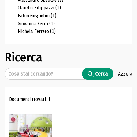
Claudia Filippazzi
(1)
Fabio Guglielmi
(1)
Giovanna Ferro
(1)
Michela Ferrero
(1)
Ricerca
Cerca
Cerca
Azzera
Risultati di ricerca
Documenti trovati: 1