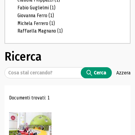
Fabio Guglielmi
(1)
Giovanna Ferro
(1)
Michela Ferrero
(1)
Raffaella Magnano
(1)
Ricerca
Cerca
Cerca
Azzera
Risultati di ricerca
Documenti trovati: 1