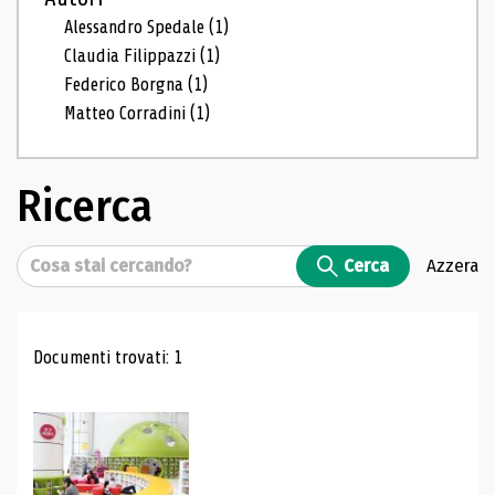
Alessandro Spedale
(1)
Claudia Filippazzi
(1)
Federico Borgna
(1)
Matteo Corradini
(1)
Ricerca
Cerca
Cerca
Azzera
Risultati di ricerca
Documenti trovati: 1