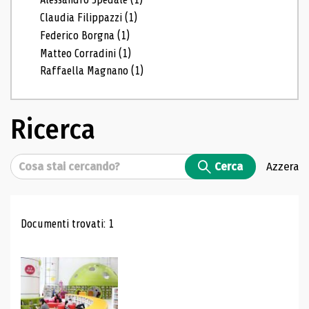
Claudia Filippazzi
(1)
Federico Borgna
(1)
Matteo Corradini
(1)
Raffaella Magnano
(1)
Ricerca
Cerca
Cerca
Azzera
Risultati di ricerca
Documenti trovati: 1