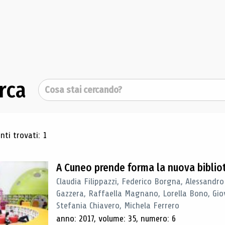
rca
Cerca
ultati di ricerca
ti trovati: 1
A Cuneo prende forma la nuova biblio
Claudia Filippazzi, Federico Borgna, Alessandro
Gazzera, Raffaella Magnano, Lorella Bono, Gio
Stefania Chiavero, Michela Ferrero
anno: 2017, volume: 35, numero: 6