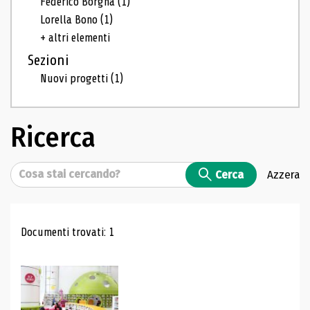
Federico Borgna
(1)
Lorella Bono
(1)
+ altri elementi
Sezioni
Nuovi progetti
(1)
Ricerca
Cerca
Cerca
Azzera
Risultati di ricerca
Documenti trovati: 1