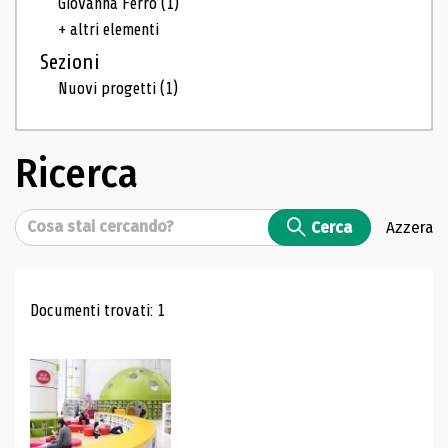
Giovanna Ferro
(1)
+ altri elementi
Sezioni
Nuovi progetti
(1)
Ricerca
Cerca
Cerca
Azzera
Risultati di ricerca
Documenti trovati: 1