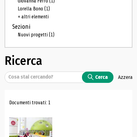
Giovanna Ferro
(1)
Lorella Bono
(1)
+ altri elementi
Sezioni
Nuovi progetti
(1)
Ricerca
Cerca
Cerca
Azzera
Risultati di ricerca
Documenti trovati: 1