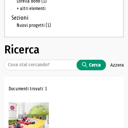
Lorella Bono
(1)
+ altri elementi
Sezioni
Nuovi progetti
(1)
Ricerca
Cerca
Cerca
Azzera
Risultati di ricerca
Documenti trovati: 1