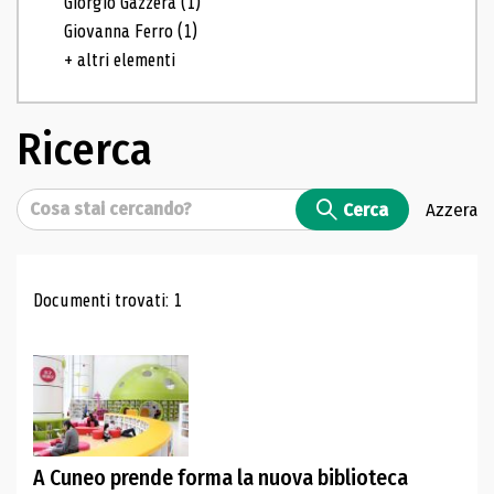
Giorgio Gazzera
(1)
Giovanna Ferro
(1)
+ altri elementi
Ricerca
Cerca
Cerca
Azzera
Risultati di ricerca
Documenti trovati: 1
A Cuneo prende forma la nuova biblioteca