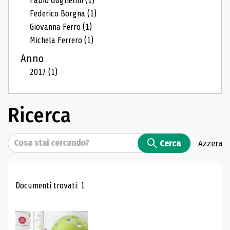
Fabio Guglielmi
(1)
Federico Borgna
(1)
Giovanna Ferro
(1)
Michela Ferrero
(1)
Anno
2017
(1)
Ricerca
Cerca
Cerca
Azzera
Risultati di ricerca
Documenti trovati: 1