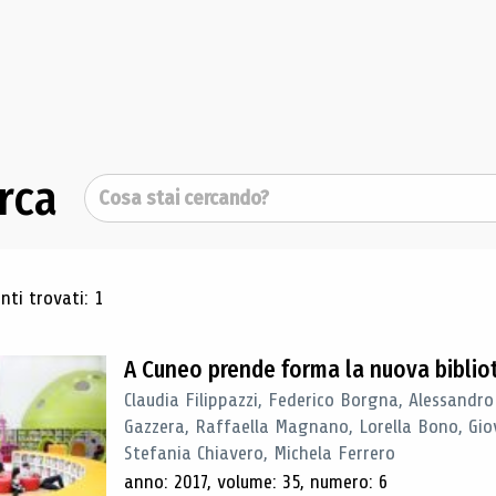
rca
Cerca
ultati di ricerca
ti trovati: 1
A Cuneo prende forma la nuova biblio
Claudia Filippazzi, Federico Borgna, Alessandro
Gazzera, Raffaella Magnano, Lorella Bono, Gio
Stefania Chiavero, Michela Ferrero
anno: 2017, volume: 35, numero: 6