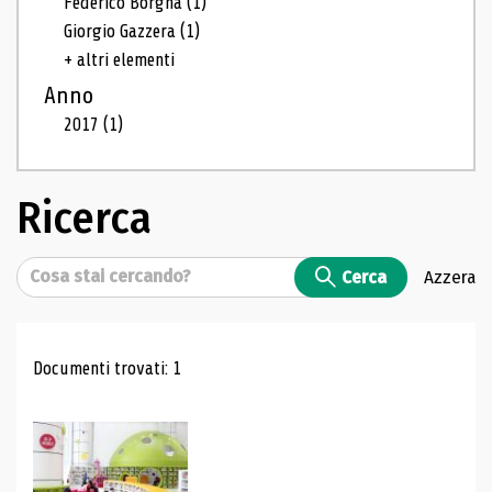
Federico Borgna
(1)
Giorgio Gazzera
(1)
+ altri elementi
Anno
2017
(1)
Ricerca
Cerca
Cerca
Azzera
Risultati di ricerca
Documenti trovati: 1