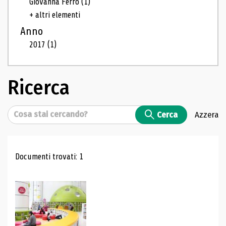
Giovanna Ferro
(1)
+ altri elementi
Anno
2017
(1)
Ricerca
Cerca
Cerca
Azzera
Risultati di ricerca
Documenti trovati: 1