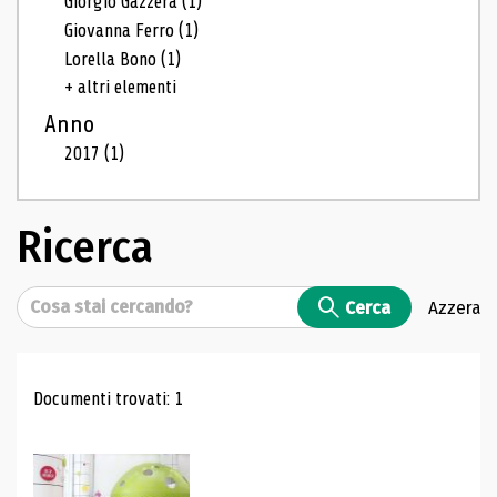
Giorgio Gazzera
(1)
Giovanna Ferro
(1)
Lorella Bono
(1)
+ altri elementi
Anno
2017
(1)
Ricerca
Cerca
Cerca
Azzera
Risultati di ricerca
Documenti trovati: 1