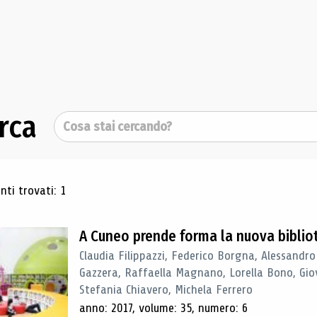
rca
Cerca
ultati di ricerca
ti trovati: 1
A Cuneo prende forma la nuova biblio
Claudia Filippazzi, Federico Borgna, Alessandro
Gazzera, Raffaella Magnano, Lorella Bono, Gio
Stefania Chiavero, Michela Ferrero
anno: 2017, volume: 35, numero: 6