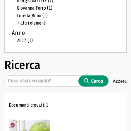
Giorgio Gazzera
(1)
Giovanna Ferro
(1)
Lorella Bono
(1)
+ altri elementi
Anno
2017
(1)
Ricerca
Cerca
Cerca
Azzera
Risultati di ricerca
Documenti trovati: 1