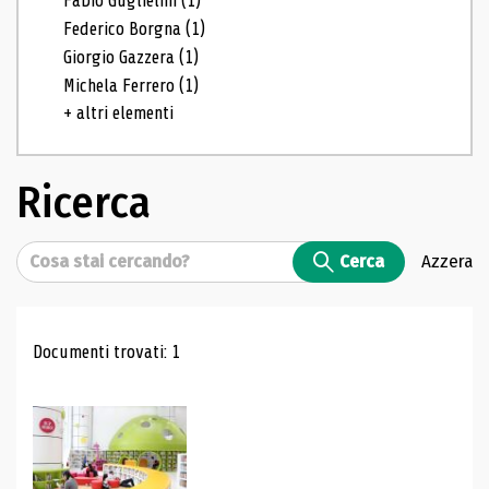
Fabio Guglielmi
(1)
Federico Borgna
(1)
Giorgio Gazzera
(1)
Michela Ferrero
(1)
+ altri elementi
Ricerca
Cerca
Cerca
Azzera
Risultati di ricerca
Documenti trovati: 1