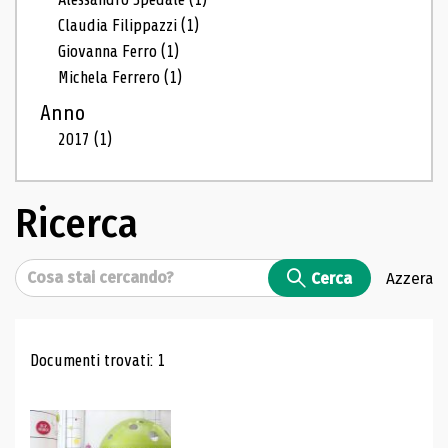
Claudia Filippazzi
(1)
Giovanna Ferro
(1)
Michela Ferrero
(1)
Anno
2017
(1)
Ricerca
Cerca
Cerca
Azzera
Risultati di ricerca
Documenti trovati: 1