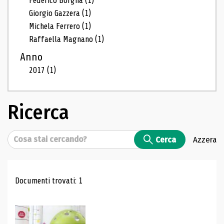
Federico Borgna
(1)
Giorgio Gazzera
(1)
Michela Ferrero
(1)
Raffaella Magnano
(1)
Anno
2017
(1)
Ricerca
Cerca
Cerca
Azzera
Risultati di ricerca
Documenti trovati: 1