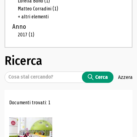
Lorella Bono
(1)
Matteo Corradini
(1)
+ altri elementi
Anno
2017
(1)
Ricerca
Cerca
Cerca
Azzera
Risultati di ricerca
Documenti trovati: 1