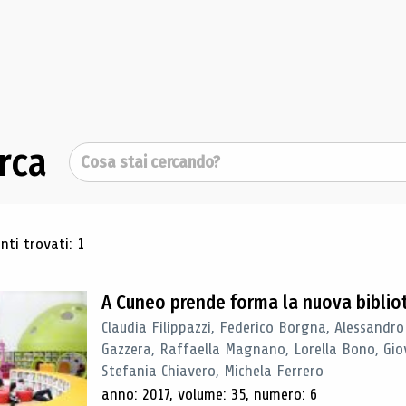
rca
Cerca
ultati di ricerca
ti trovati: 1
A Cuneo prende forma la nuova biblio
Claudia Filippazzi, Federico Borgna, Alessandro
Gazzera, Raffaella Magnano, Lorella Bono, Gio
Stefania Chiavero, Michela Ferrero
anno: 2017, volume: 35, numero: 6