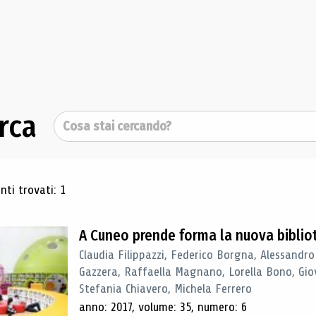
rca
Cerca
ultati di ricerca
ti trovati: 1
A Cuneo prende forma la nuova biblio
Claudia Filippazzi, Federico Borgna, Alessandro
Gazzera, Raffaella Magnano, Lorella Bono, Gio
Stefania Chiavero, Michela Ferrero
anno: 2017, volume: 35, numero: 6