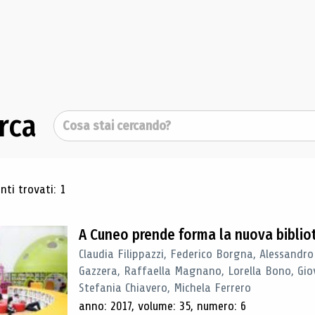
rca
Cerca
ultati di ricerca
ti trovati: 1
A Cuneo prende forma la nuova biblio
Claudia Filippazzi, Federico Borgna, Alessandro
Gazzera, Raffaella Magnano, Lorella Bono, Gio
Stefania Chiavero, Michela Ferrero
anno: 2017, volume: 35, numero: 6