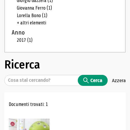
Giorgio Gazzera
(1)
Giovanna Ferro
(1)
Lorella Bono
(1)
+ altri elementi
Anno
2017
(1)
Ricerca
Cerca
Cerca
Azzera
Risultati di ricerca
Documenti trovati: 1