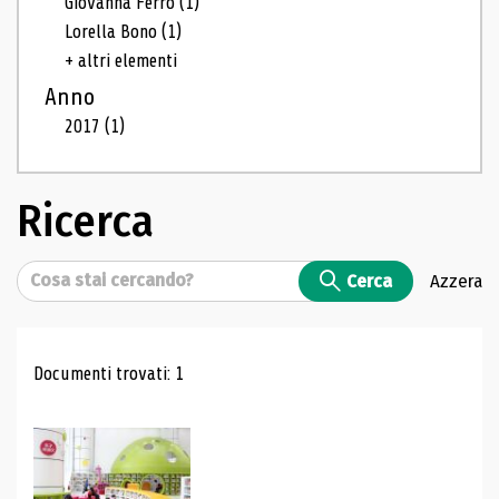
Giovanna Ferro
(1)
Lorella Bono
(1)
+ altri elementi
Anno
2017
(1)
Ricerca
Cerca
Cerca
Azzera
Risultati di ricerca
Documenti trovati: 1