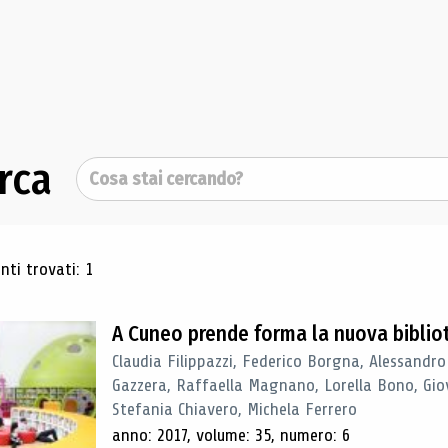
rca
Cerca
ultati di ricerca
ti trovati: 1
A Cuneo prende forma la nuova biblio
Claudia Filippazzi, Federico Borgna, Alessandro
Gazzera, Raffaella Magnano, Lorella Bono, Gio
Stefania Chiavero, Michela Ferrero
anno: 2017, volume: 35, numero: 6