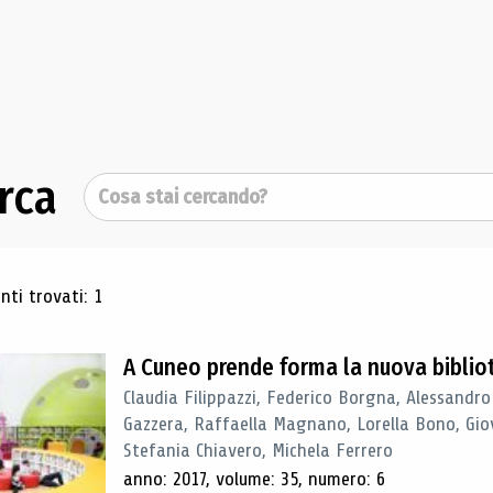
rca
Cerca
ultati di ricerca
ti trovati: 1
A Cuneo prende forma la nuova biblio
Claudia Filippazzi, Federico Borgna, Alessandro
Gazzera, Raffaella Magnano, Lorella Bono, Gio
Stefania Chiavero, Michela Ferrero
anno: 2017, volume: 35, numero: 6