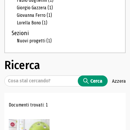
Fabio Guglielmi
(1)
Giorgio Gazzera
(1)
Giovanna Ferro
(1)
Lorella Bono
(1)
Sezioni
Nuovi progetti
(1)
Ricerca
Cerca
Cerca
Azzera
Risultati di ricerca
Documenti trovati: 1