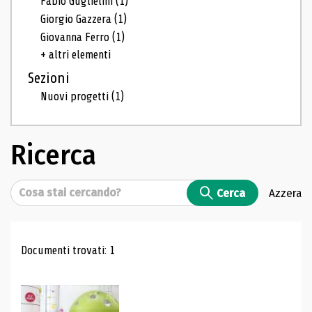
Fabio Guglielmi
(1)
Giorgio Gazzera
(1)
Giovanna Ferro
(1)
+ altri elementi
Sezioni
Nuovi progetti
(1)
Ricerca
Cerca
Cerca
Azzera
Risultati di ricerca
Documenti trovati: 1