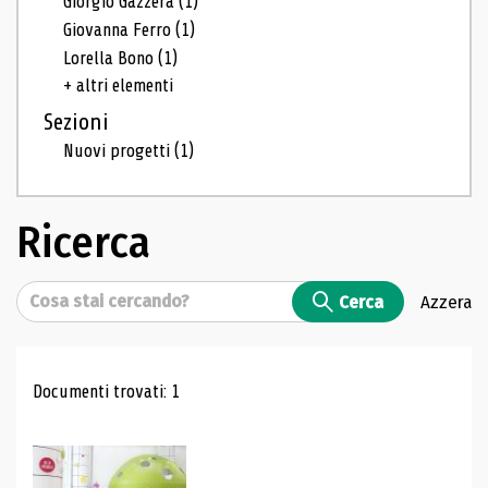
Giorgio Gazzera
(1)
Giovanna Ferro
(1)
Lorella Bono
(1)
+ altri elementi
Sezioni
Nuovi progetti
(1)
Ricerca
Cerca
Cerca
Azzera
Risultati di ricerca
Documenti trovati: 1