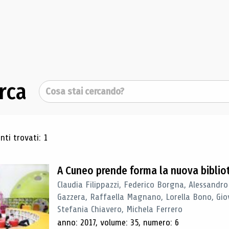
rca
Cerca
ultati di ricerca
ti trovati: 1
A Cuneo prende forma la nuova biblio
Claudia Filippazzi, Federico Borgna, Alessandro
Gazzera, Raffaella Magnano, Lorella Bono, Gio
Stefania Chiavero, Michela Ferrero
anno: 2017, volume: 35, numero: 6