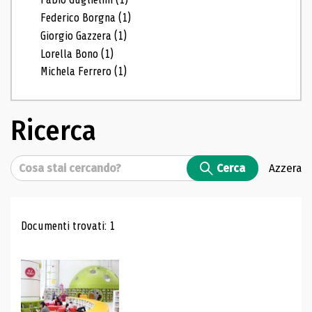
Federico Borgna
(1)
Giorgio Gazzera
(1)
Lorella Bono
(1)
Michela Ferrero
(1)
Ricerca
Cerca
Cerca
Azzera
Risultati di ricerca
Documenti trovati: 1