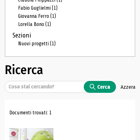
Fabio Guglielmi
(1)
Giovanna Ferro
(1)
Lorella Bono
(1)
Sezioni
Nuovi progetti
(1)
Ricerca
Cerca
Cerca
Azzera
Risultati di ricerca
Documenti trovati: 1