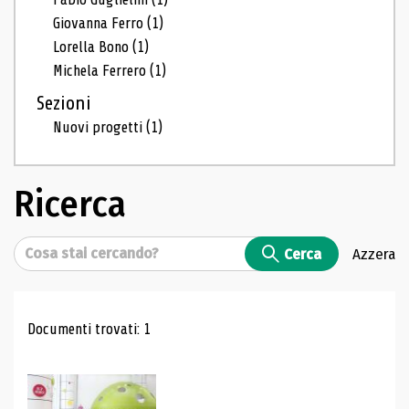
Giovanna Ferro
(1)
Lorella Bono
(1)
Michela Ferrero
(1)
Sezioni
Nuovi progetti
(1)
Ricerca
Cerca
Cerca
Azzera
Risultati di ricerca
Documenti trovati: 1