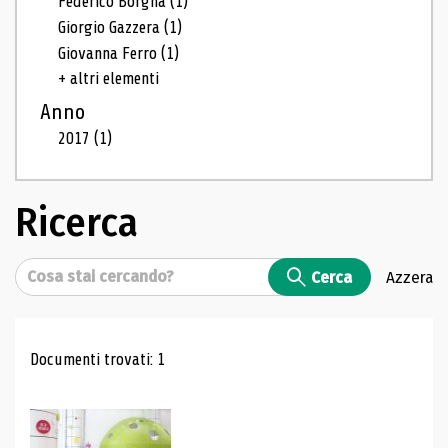
Federico Borgna
(1)
Giorgio Gazzera
(1)
Giovanna Ferro
(1)
+ altri elementi
Anno
2017
(1)
Ricerca
Cerca
Cerca
Azzera
Risultati di ricerca
Documenti trovati: 1