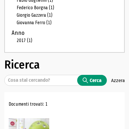
Fabio Guglielmi
(1)
Federico Borgna
(1)
Giorgio Gazzera
(1)
Giovanna Ferro
(1)
Anno
2017
(1)
Ricerca
Cerca
Cerca
Azzera
Risultati di ricerca
Documenti trovati: 1