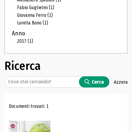
Fabio Guglielmi
(1)
Giovanna Ferro
(1)
Lorella Bono
(1)
Anno
2017
(1)
Ricerca
Cerca
Cerca
Azzera
Risultati di ricerca
Documenti trovati: 1