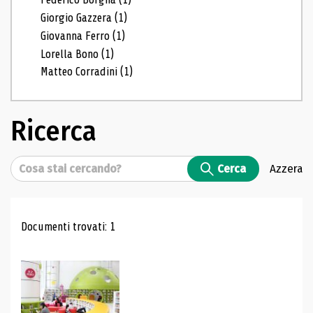
Giorgio Gazzera
(1)
Giovanna Ferro
(1)
Lorella Bono
(1)
Matteo Corradini
(1)
Ricerca
Cerca
Cerca
Azzera
Risultati di ricerca
Documenti trovati: 1